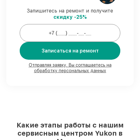
обязательств.
Запишитесь на ремонт и получите
скидку -25%
Что мы гарантируем при починке
цифровых биноклей:
80%
починок завершаем в присутствии
Записаться на ремонт
заказчика
90%
деталей готовы к установке,
остальное доставляем быстро
Отправляя заявку, Вы соглашаетесь на
Подлинные запчасти и надёжные
обработку персональных данных
реплики
– под разные запросы
85%
работ выполняются за 1–2 часа, если
начинаем сразу
Какую ответственность мы берем на
себя перед клиентами:
Какие этапы работы с нашим
сервисным центром Yukon в
Ответственность за вашу технику
Мы обеспечиваем качество