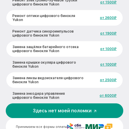
Ремонт электронно-лучевой трубки
от 1500₽
цифрового бинокля Yukon
Ремонт оптики цифрового бинокля
от 2600₽
Yukon
Ремонт датчика синхроимпульсов
от 1900₽
цифрового бинокля Yukon
Замена защёлки батарейного отсека
от 1000₽
цифрового бинокля Yukon
Замена крышки окуляра цифрового
от 1000₽
бинокля Yukon
Замена линзы видоискателя цифрового
от 2500₽
бинокля Yukon
Замена энкодера управления
от 6000₽
цифрового бинокля Yukon
Исправление инверсии изображения
Здесь нет моей поломки
от 3000₽
цифрового бинокля Yukon
Ремонт встроенного дальнометра
от 1000₽
Принимаем все формы оплаты
цифрового бинокля Yukon