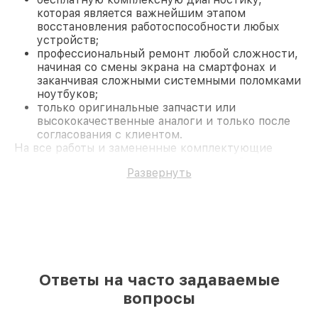
которая является важнейшим этапом
восстановления работоспособности любых
устройств;
профессиональный ремонт любой сложности,
начиная со смены экрана на смартфонах и
заканчивая сложными системными поломками
ноутбуков;
только оригинальные запчасти или
высококачественные аналоги и только после
согласования с клиентом.
На все работы и замененные комплектующие
предоставляется длительная гарантия. В случае
Развернуть
поломки по условиям гарантии, мы бесплатно
исправим ситуацию.
Наши преимущества
Преимуществами нашего сервисного центра
Yukon в Москве являются:
лучшие специалисты с многолетним опытом и
безупречной репутацией;
современное оборудование и
Ответы на часто задаваемые
лицензированное ПО в ремонтно-
вопросы
диагностических мастерских;
собственный склад комплектующих, что