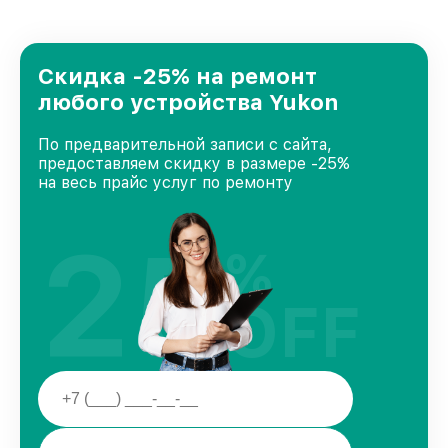
удовлетворен скоростью и качеством
предоставляемых услуг. Наша цель — стать
лучшим сервисным центром Yukon в городе
Москве, постоянно повышая уровень доверия
Скидка -25% на ремонт
и лояльности наших клиентов.
любого устройства Yukon
По предварительной записи с сайта,
предоставляем скидку в размере -25%
на весь прайс услуг по ремонту
25
%
OFF