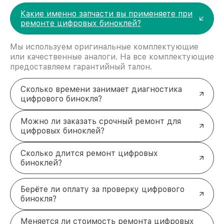
позволяет сократить сроки
Какие именно запчасти вы применяете при
восстановительных работ;
ремонте цифровых биноклей?
услуги курьера для владельцев
крупногабаритной техники, которые
обеспечат доставку устройств в сервис в
Мы используем оригинальные комплектующие
полной сохранности и бесплатно.
или качественные аналоги. На все комплектующие
За годы своей деятельности мы получали только
предоставляем гарантийный талон.
положительные отзывы и обрели отличную
репутацию. Мы постоянно совершенствуемся и
Сколько времени занимает диагностика
стараемся каждый день делать наш сервис еще
цифрового бинокля?
лучше!
Можно ли заказать срочный ремонт для
цифровых биноклей?
Сколько длится ремонт цифровых
биноклей?
Берёте ли оплату за проверку цифрового
бинокля?
Меняется ли стоимость ремонта цифровых