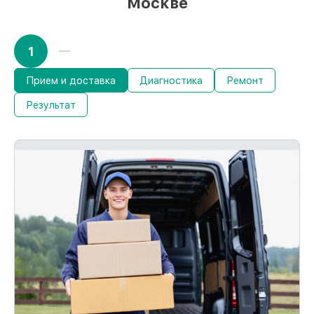
Москве
восстановления и целостность техники.
При поломке по нашей ответственности,
компенсируем ущерб.
1
Срок гарантии до 36 месяцев на починку
устройств
Если у вас есть чек и гарантийный
Прием и доставка
Диагностика
Ремонт
талон, мы восстановим устройство
Результат
повторно без оплаты и без задержек.