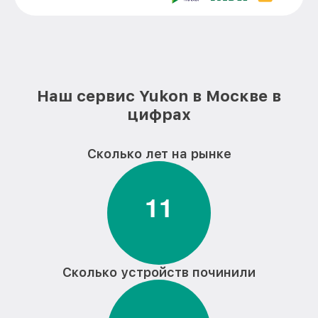
Устранение вертикально-
горизонтальных полос в видоискателе
от 6000₽
цифрового бинокля Yukon
Чистка бинокля цифрового бинокля
от 1000₽
Yukon
Наш сервис Yukon в Москве в
цифрах
Замена объективов с улучшением
характеристик цифрового бинокля
от 1500₽
Yukon
Сколько лет на рынке
Замена шим контроллера цифрового
от 1200₽
бинокля Yukon
1
1
Замена микросхемы усилителя
от 1400₽
цифрового бинокля Yukon
Ремонт цепи питания цифрового
от 1500₽
бинокля Yukon
Сколько устройств починили
Замена модуля Wi-Fi цифрового
от 900₽
бинокля Yukon
Замена USB порта цифрового бинокля