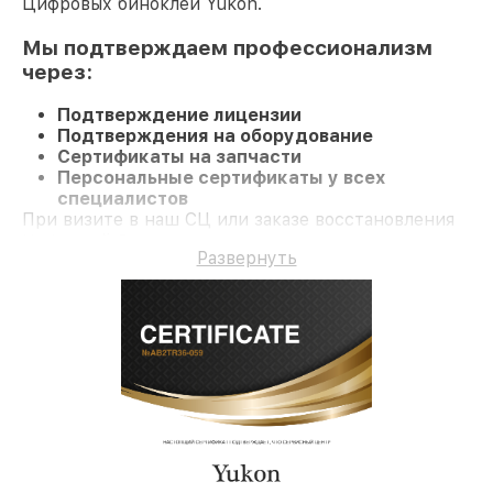
Цифровых биноклей Yukon.
Мы подтверждаем профессионализм
через:
Подтверждение лицензии
Подтверждения на оборудование
Сертификаты на запчасти
Персональные сертификаты у всех
специалистов
При визите в наш СЦ или заказе восстановления
Цифровой бинокль клиент получает
Развернуть
профессиональный сервис и официальную
гарантию до 3 лет.