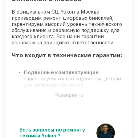
от 1300₽
бинокля Yukon
В официальном СЦ Yukon в Москве
Юстировка бинокля цифрового бинокля
производим ремонт цифровых биноклей,
от 2000₽
Yukon
гарантируем высокий уровень технического
обслуживания и сервисную поддержку для
каждого клиента. Все наши гарантии
основаны на принципах ответственности.
Что входит в технические гарантии:
Подлинные комплектующие
–
гарантируем только подлинные детали
для цифровых биноклей.
Квалифицированные специалисты
–
Развернуть
обучение и сертификация подтверждают
уровень мастерства.
Выполнение работ вовремя
–
гарантируем завершение починки без
задержек.
Официальная гарантия
– починка
Есть вопросы по ремонту
проводится с соблюдением гарантийных
техники Yukon ?