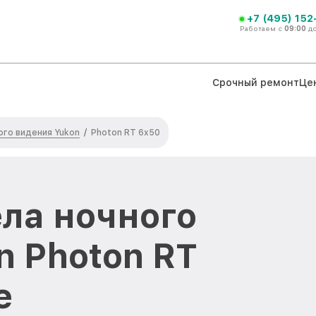
+7 (495) 152
Работаем с
09:00
д
Срочный ремонт
Це
ого видения Yukon
/
Photon RT 6x50
ла ночного
n Photon RT
е