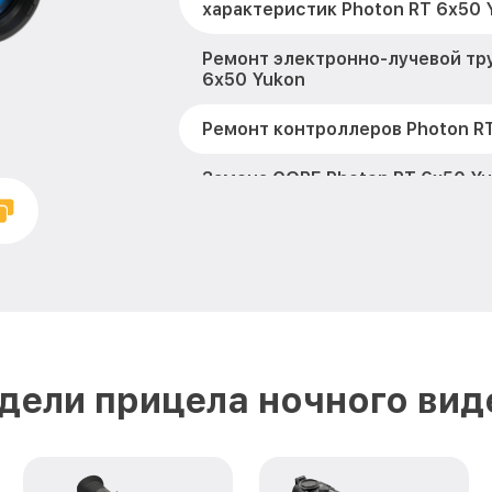
характеристик Photon RT 6x50 
Ремонт электронно-лучевой тр
6x50 Yukon
Ремонт контроллеров Photon R
Замена CORE Photon RT 6x50 Y
Восстановление питания Photo
Yukon
Ремонт оптики Photon RT 6x50 
Ремонт датчика синхроимпульс
6x50 Yukon
дели прицела ночного вид
Калибровка и настройка теплов
RT 6x50 Yukon
Ремонт встроенного дальномет