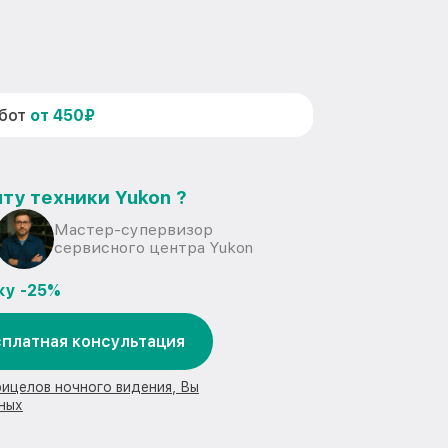
абот
от 450₽
ту техники Yukon ?
Мастер-супервизор
сервисного центра Yukon
ку -25%
платная консультация
рицелов ночного видения, Вы
ных