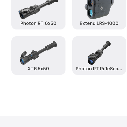
Photon RT 6х50
Extend LRS-1000
XT6.5x50
Photon RT RifleScope 4.5х42