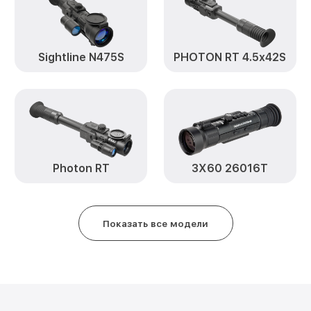
устройств Photon RT 6x50 Yuko
Замена ключей управления Pho
Yukon
Sightline N475S
PHOTON RT 4.5x42S
Ремонт цепи питания Photon RT
Замена USB порта Photon RT 6x
Замена процессора Photon RT 
Photon RT
3Х60 26016Т
Замена аккумулятора Photon RT
Замена корпуса Photon RT 6x50
Показать все модели
Замена дисплея (экрана) Photo
Yukon
Прошивка (Обновление ПО) Pho
Yukon